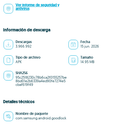
Ver informe de seguridad y
antivirus
Información de descarga
Descargas
Fecha
3.966.992
15 jun. 2026
Tipo de archivo
Tamaño
APK
14.95 MB
SHA256
95c2518230c78b6ca2f0155257be
8bd01e2b6339a4ed90fe7274e5
cbaf619f49
Detalles técnicos
Nombre de paquete
com.samsung.android.goodlock