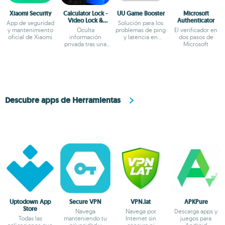
Xiaomi Security
Calculator Lock -
UU Game Booster
Microsoft
Video Lock &
Authenticator
App de seguridad
Solución para los
Photo Vault –
y mantenimiento
Oculta
problemas de ping
El verificador en
HideX
oficial de Xiaomi
información
y latencia en
dos pasos de
privada tras una
videojuegos
Microsoft
calculadora
aparentemente
normal
Descubre apps de Herramientas
Uptodown App
Secure VPN
VPN.lat
APKPure
Store
Navega
Navega por
Descarga apps y
Todas las
manteniendo tu
Internet sin
juegos para