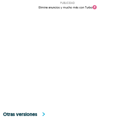
PUBLICIDAD
Elimina anuncios y mucho más con Turbo
Otras versiones