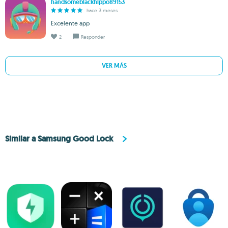
handsomeblackhippo89153
hace 3 meses
Excelente app
2
Responder
VER MÁS
Similar a Samsung Good Lock