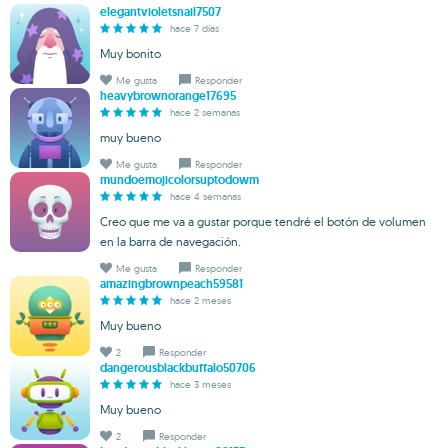
elegantvioletsnail7507
hace 7 días
Muy bonito
Me gusta
Responder
heavybrownorange17695
hace 2 semanas
muy bueno
Me gusta
Responder
mundoemojicolorsuptodowm
hace 4 semanas
Creo que me va a gustar porque tendré el botón de volumen
en la barra de navegación.
Me gusta
Responder
amazingbrownpeach59581
hace 2 meses
Muy bueno
2
Responder
dangerousblackbuffalo50706
hace 3 meses
Muy bueno
2
Responder