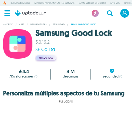
BETA PUBG MOBILE
MY HERO ACADEMIA UNITED SURVIVAL
GAME WORLD: LIFE STORY
APPS VPN
BATTLE
ANDROID
/
APPS
/
HERRAMIENTAS
/
SEGURIDAD
/
SAMSUNG GOOD LOCK
Samsung Good Lock
3.0.16.2
SE Co Ltd
#1
SEGURIDAD
4.4
4 M
715
valoraciones
descargas
seguridad
Personaliza múltiples aspectos de tu Samsung
PUBLICIDAD